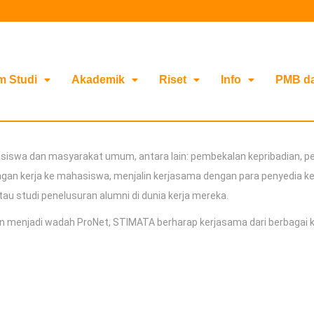
m Studi
Akademik
Riset
Info
PMB d
hasiswa dan masyarakat umum, antara lain: pembekalan kepribadian, 
gan kerja ke mahasiswa, menjalin kerjasama dengan para penyedia k
au studi penelusuran alumni di dunia kerja mereka.
menjadi wadah ProNet, STIMATA berharap kerjasama dari berbagai kal