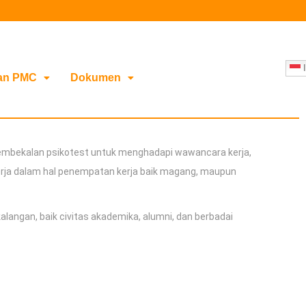
I
an PMC
Dokumen
pembekalan psikotest untuk menghadapi wawancara kerja,
erja dalam hal penempatan kerja baik magang, maupun
angan, baik civitas akademika, alumni, dan berbadai