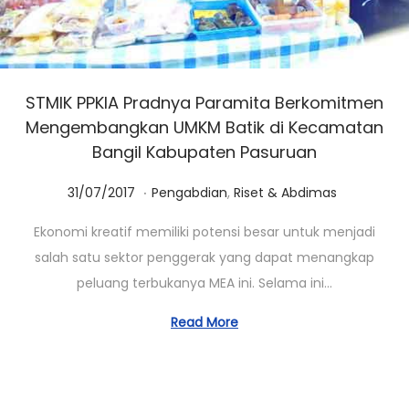
STMIK PPKIA Pradnya Paramita Berkomitmen
Mengembangkan UMKM Batik di Kecamatan
Bangil Kabupaten Pasuruan
.
Posted on
Posted in
0
31/07/2017
Pengabdian
,
Riset & Abdimas
1
Ekonomi kreatif memiliki potensi besar untuk menjadi
/
salah satu sektor penggerak yang dapat menangkap
0
peluang terbukanya MEA ini. Selama ini…
3
/
Read More
2
0
2