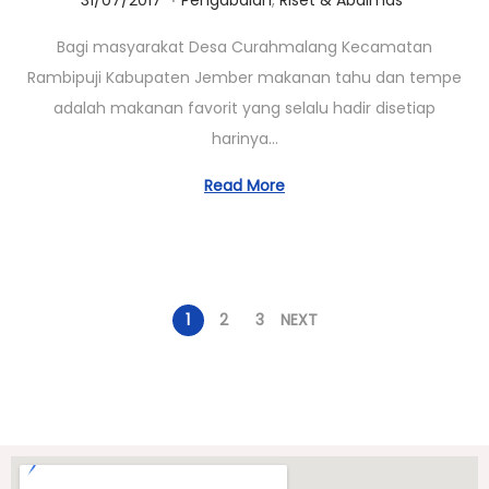
1
Bagi masyarakat Desa Curahmalang Kecamatan
/
Rambipuji Kabupaten Jember makanan tahu dan tempe
0
adalah makanan favorit yang selalu hadir disetiap
3
harinya…
/
2
Read More
0
2
3
1
2
3
NEXT