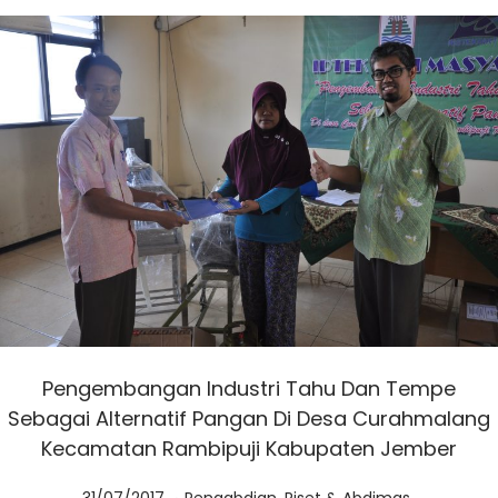
3
Pengembangan Industri Tahu Dan Tempe
Sebagai Alternatif Pangan Di Desa Curahmalang
Kecamatan Rambipuji Kabupaten Jember
.
Posted on
Posted in
0
31/07/2017
Pengabdian
,
Riset & Abdimas