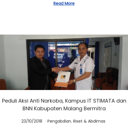
2
Read More
0
2
3
Peduli Aksi Anti Narkoba, Kampus IT STIMATA dan
BNN Kabupaten Malang Bermitra
.
Posted on
Posted in
0
23/10/2018
Pengabdian
,
Riset & Abdimas