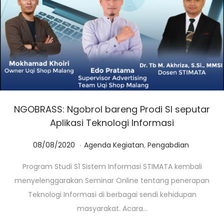
NGOBRASS: Ngobrol bareng Prodi SI seputar
Aplikasi Teknologi Informasi
.
Posted on
Posted in
0
08/08/2020
Agenda Kegiatan
,
Pengabdian
1
Program Studi S1 Sistem Informasi STIMATA kembali
/
menyelenggarakan Seminar Online tentang penerapan
0
Teknologi Informasi di berbagai sendi kehidupan
3
masyarakat. Acara…
/