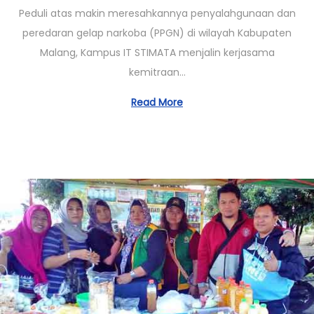
1
Peduli atas makin meresahkannya penyalahgunaan dan
/
peredaran gelap narkoba (PPGN) di wilayah Kabupaten
0
Malang, Kampus IT STIMATA menjalin kerjasama
3
kemitraan…
/
2
Read More
0
2
3