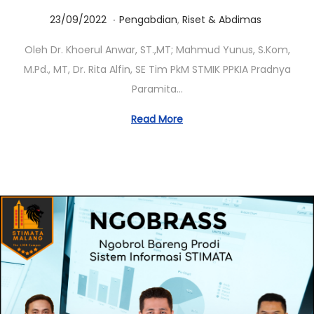
.
Posted on
Posted in
0
23/09/2022
Pengabdian
,
Riset & Abdimas
1
Oleh Dr. Khoerul Anwar, ST.,MT; Mahmud Yunus, S.Kom,
/
M.Pd., MT, Dr. Rita Alfin, SE Tim PkM STMIK PPKIA Pradnya
0
Paramita…
3
/
Read More
2
0
2
3