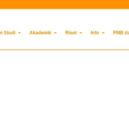
m Studi
Akademik
Riset
Info
PMB d