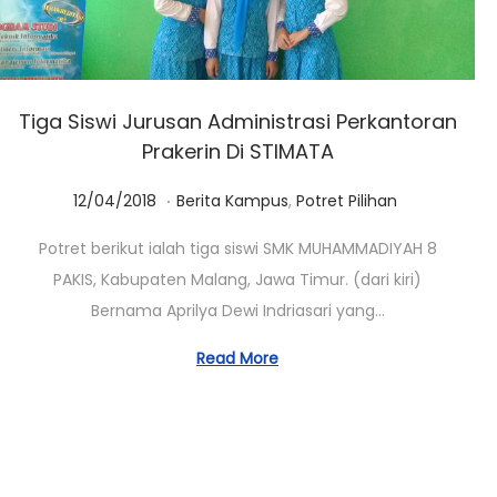
Tiga Siswi Jurusan Administrasi Perkantoran
Prakerin Di STIMATA
.
Posted on
Posted in
0
12/04/2018
Berita Kampus
,
Potret Pilihan
1
Potret berikut ialah tiga siswi SMK MUHAMMADIYAH 8
/
PAKIS, Kabupaten Malang, Jawa Timur. (dari kiri)
0
Bernama Aprilya Dewi Indriasari yang…
3
/
Read More
2
0
2
3