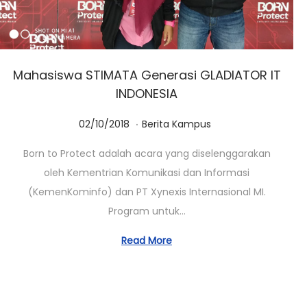
Mahasiswa STIMATA Generasi GLADIATOR IT
INDONESIA
.
Posted on
Posted in
1
02/10/2018
Berita Kampus
4
Born to Protect adalah acara yang diselenggarakan
/
oleh Kementrian Komunikasi dan Informasi
1
(KemenKominfo) dan PT Xynexis Internasional MI.
0
Program untuk…
/
2
Read More
0
2
0