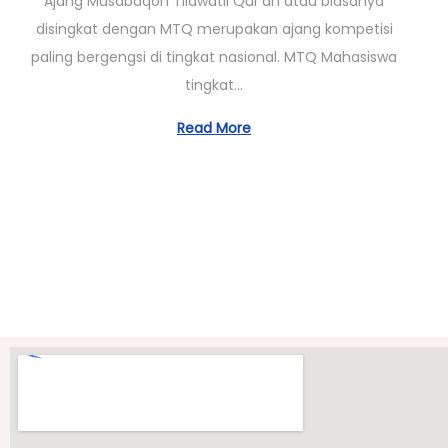
Ajang Musabaqoh Tilawatil Qur’an atau biasanya
/
disingkat dengan MTQ merupakan ajang kompetisi
0
paling bergengsi di tingkat nasional. MTQ Mahasiswa
3
tingkat…
/
2
Read More
0
2
3