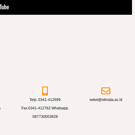
Telp. 0341-412699
seket@stimata.ac.id
a
Fax.0341-412782 Whatsapp.
087730003828