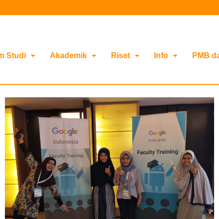
m Studi
Akademik
Riset
Info
PMB d