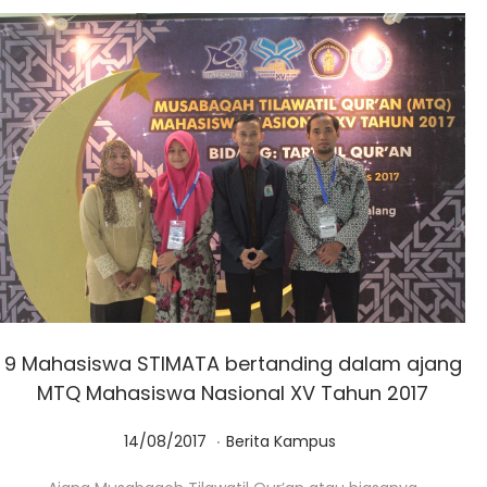
9 Mahasiswa STIMATA bertanding dalam ajang
MTQ Mahasiswa Nasional XV Tahun 2017
.
Posted on
Posted in
0
14/08/2017
Berita Kampus
1