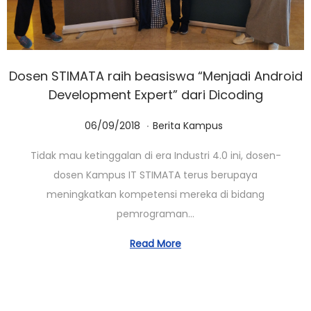
Dosen STIMATA raih beasiswa “Menjadi Android
Development Expert” dari Dicoding
.
Posted on
Posted in
0
06/09/2018
Berita Kampus
1
Tidak mau ketinggalan di era Industri 4.0 ini, dosen-
/
dosen Kampus IT STIMATA terus berupaya
0
meningkatkan kompetensi mereka di bidang
3
pemrograman…
/
2
Read More
0
2
3