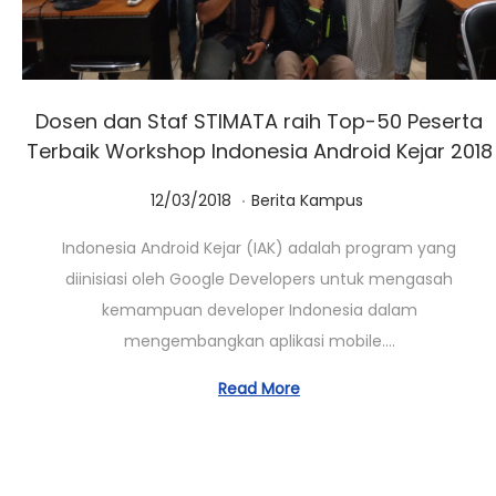
Dosen dan Staf STIMATA raih Top-50 Peserta
Terbaik Workshop Indonesia Android Kejar 2018
.
Posted on
Posted in
0
12/03/2018
Berita Kampus
1
Indonesia Android Kejar (IAK) adalah program yang
/
diinisiasi oleh Google Developers untuk mengasah
0
kemampuan developer Indonesia dalam
3
mengembangkan aplikasi mobile….
/
2
Read More
0
2
3