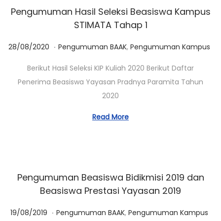
Pengumuman Hasil Seleksi Beasiswa Kampus
STIMATA Tahap 1
.
Posted on
Posted in
0
28/08/2020
Pengumuman BAAK
,
Pengumuman Kampus
1
Berikut Hasil Seleksi KIP Kuliah 2020 Berikut Daftar
/
Penerima Beasiswa Yayasan Pradnya Paramita Tahun
0
2020
3
/
Read More
2
0
2
3
Pengumuman Beasiswa Bidikmisi 2019 dan
Beasiswa Prestasi Yayasan 2019
.
Posted on
Posted in
0
19/08/2019
Pengumuman BAAK
,
Pengumuman Kampus