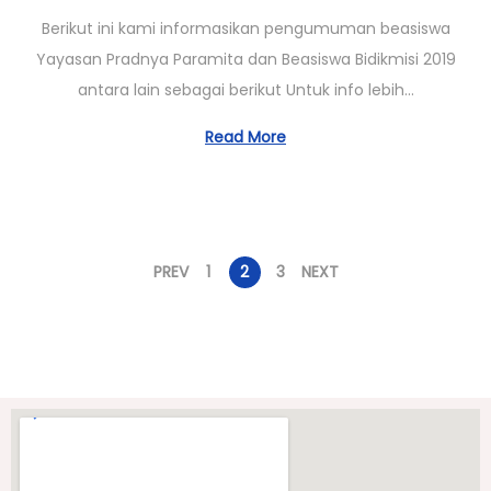
1
Berikut ini kami informasikan pengumuman beasiswa
/
Yayasan Pradnya Paramita dan Beasiswa Bidikmisi 2019
0
antara lain sebagai berikut Untuk info lebih…
3
/
Read More
2
0
2
3
PREV
1
2
3
NEXT