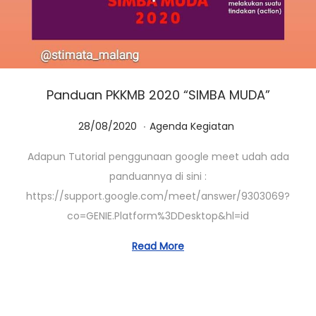
Panduan PKKMB 2020 “SIMBA MUDA”
.
Posted on
Posted in
0
28/08/2020
Agenda Kegiatan
1
Adapun Tutorial penggunaan google meet udah ada
/
panduannya di sini :
0
https://support.google.com/meet/answer/9303069?
3
co=GENIE.Platform%3DDesktop&hl=id
/
2
Read More
0
2
3