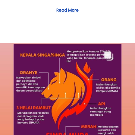
/
0
Read More
3
/
2
0
2
3