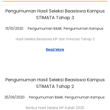
Pengumuman Hasil Seleksi Beasiswa Kampus
STIMATA Tahap 3
.
Posted on
Posted in
0
13/10/2020
Pengumuman BAAK
,
Pengumuman Kampus
1
Hasil Seleksi Beasiswa KIP dan Prestasi Tahap 3
/
0
Read More
3
/
2
0
Pengumuman Hasil Seleksi Beasiswa Kampus
2
STIMATA Tahap 2
3
.
Posted on
Posted in
0
25/09/2020
Pengumuman BAAK
,
Pengumuman Kampus
1
Berikut Hasil Seleksi KIP Kuliah 2020