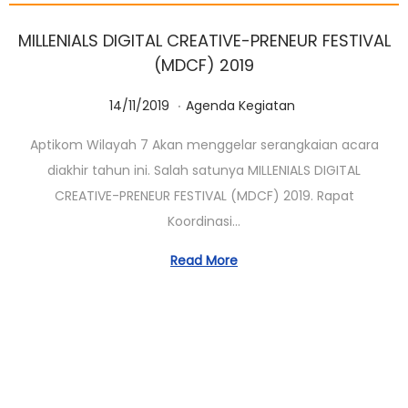
MILLENIALS DIGITAL CREATIVE-PRENEUR FESTIVAL
(MDCF) 2019
.
Posted on
Posted in
1
14/11/2019
Agenda Kegiatan
4
Aptikom Wilayah 7 Akan menggelar serangkaian acara
/
diakhir tahun ini. Salah satunya MILLENIALS DIGITAL
1
CREATIVE-PRENEUR FESTIVAL (MDCF) 2019. Rapat
0
Koordinasi…
/
2
Read More
0
2
0