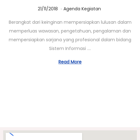
.
Posted on
Posted in
1
21/11/2018
Agenda Kegiatan
4
Berangkat dari keinginan mempersiapkan lulusan dalam
/
memperluas wawasan, pengetahuan, pengalaman dan
1
mempersiapkan sarjana yang profesional dalam bidang
0
Sistem Informasi ….
/
2
Read More
0
2
0