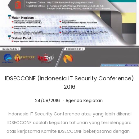
IDSECCONF (Indonesia IT Security Conference)
2016
.
Posted on
Posted in
0
24/08/2016
Agenda Kegiatan
1
Indonesia IT Security Conference atau yang lebih dikenal
/
IDSECCONF adalah kegiatan tahunan yang terselenggara
0
atas kerjasama Komite IDSECCONF bekerjasama dengan…
3