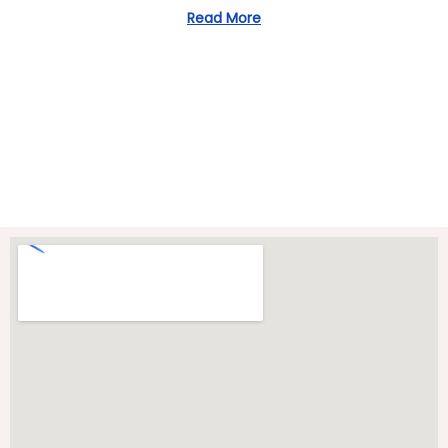
/
Read More
2
0
2
3