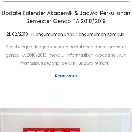
Update Kalender Akademik & Jadwal Perkuliahan
Semester Genap TA 2018/2019
.
Posted on
Posted in
0
21/02/2019
Pengumuman BAAK
,
Pengumuman Kampus
1
Sehubungan dengan kegiatan perkuliahan pada semester
/
genap TA 2018/2019, maka Di informasikan kepada seluruh
0
mahasiswa sebagai berikut : Jadwal terbaru…
3
/
Read More
2
0
2
3