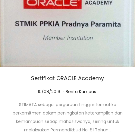
Sertifikat ORACLE Academy
.
Posted on
Posted in
0
10/08/2016
Berita Kampus
1
STIMATA sebagai perguruan tinggi informatika
/
berkomitmen dalam peningkatan keterampilan dan
0
kemampuan setiap mahasiswanya, seiring untuk
3
melaksakan Permendikbud No. 81 Tahun…
/