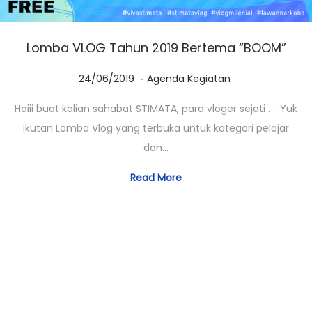
Lomba VLOG Tahun 2019 Bertema “BOOM”
.
Posted on
Posted in
1
24/06/2019
Agenda Kegiatan
4
Haiii buat kalian sahabat STIMATA, para vloger sejati . . .Yuk
/
ikutan Lomba Vlog yang terbuka untuk kategori pelajar
1
dan…
0
/
Read More
2
0
2
0