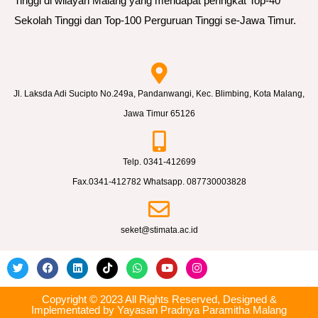
Tinggi di wilayah Malang yang mendapat peringkat Top-40
Sekolah Tinggi dan Top-100 Perguruan Tinggi se-Jawa Timur.
Jl. Laksda Adi Sucipto No.249a, Pandanwangi, Kec. Blimbing, Kota Malang,
Jawa Timur 65126
Telp. 0341-412699
Fax.0341-412782 Whatsapp. 087730003828
seket@stimata.ac.id
Copyright © 2023 All Rights Reserved, Designed &
Implementated by Yayasan Pradnya Paramitha Malang