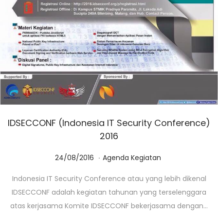
IDSECCONF (Indonesia IT Security Conference)
2016
.
Posted on
Posted in
0
24/08/2016
Agenda Kegiatan
1
Indonesia IT Security Conference atau yang lebih dikenal
/
IDSECCONF adalah kegiatan tahunan yang terselenggara
0
atas kerjasama Komite IDSECCONF bekerjasama dengan…
3