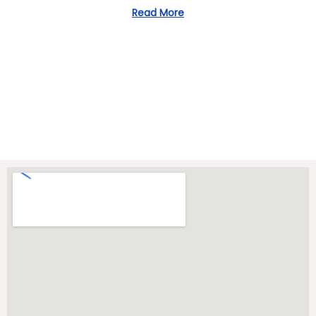
/
Read More
2
0
2
3