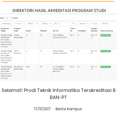
Selamat! Prodi Teknik Informatika Terakreditasi B
BAN-PT
.
Posted on
Posted in
0
17/11/2017
Berita Kampus
1