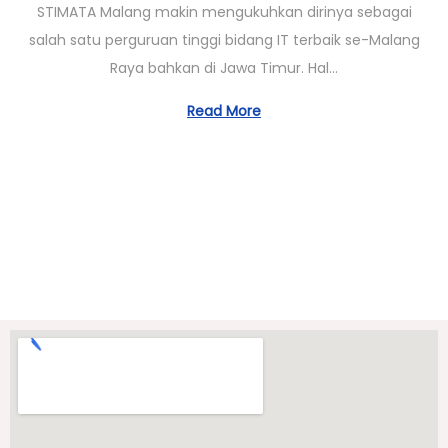
STIMATA Malang makin mengukuhkan dirinya sebagai
/
salah satu perguruan tinggi bidang IT terbaik se-Malang
0
Raya bahkan di Jawa Timur. Hal…
3
/
Read More
2
0
2
3