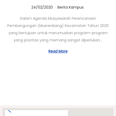
.
Posted on
Posted in
0
24/02/2020
Berita Kampus
1
Dalam Agenda Musyawarah Perencanaan
/
Pembangungan (Musrenbang) Kecamatan Tahun 2020
0
yang bertujuan untuk merumuskan program-program
3
yang prioritas yang memang sangat diperlukan…
/
2
Read More
0
2
3