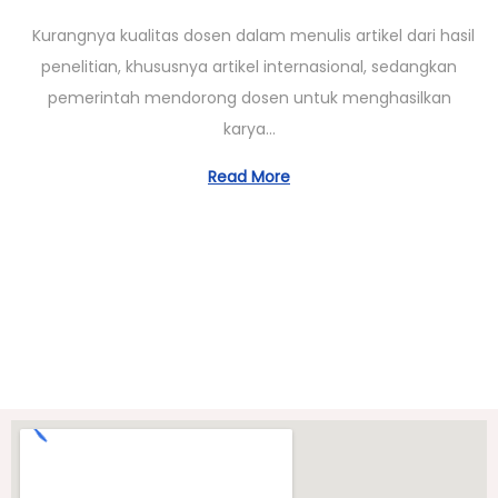
1
Kurangnya kualitas dosen dalam menulis artikel dari hasil
/
penelitian, khususnya artikel internasional, sedangkan
0
pemerintah mendorong dosen untuk menghasilkan
3
karya…
/
2
Read More
0
2
3