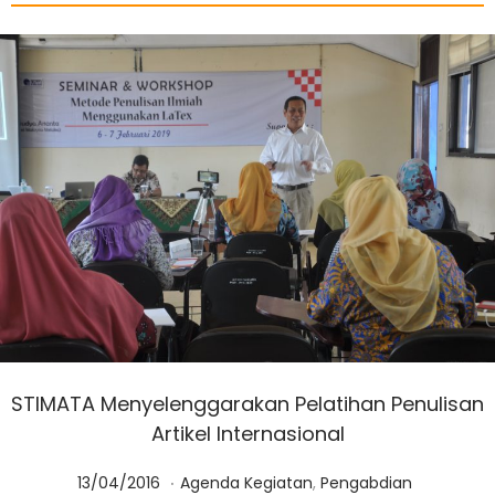
STIMATA Menyelenggarakan Pelatihan Penulisan
Artikel Internasional
.
Posted on
Posted in
0
13/04/2016
Agenda Kegiatan
,
Pengabdian