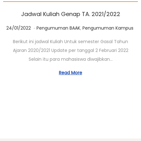
Jadwal Kuliah Genap TA. 2021/2022
.
Posted on
Posted in
0
24/01/2022
Pengumuman BAAK
,
Pengumuman Kampus
1
Berikut ini jadwal Kuliah Untuk semester Gasal Tahun
/
Ajaran 2020/2021 Update per tanggal 2 Februari 2022
0
Selain itu para mahasiswa diwajibkan…
3
/
Read More
2
0
2
3