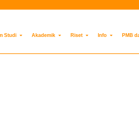
m Studi
Akademik
Riset
Info
PMB d