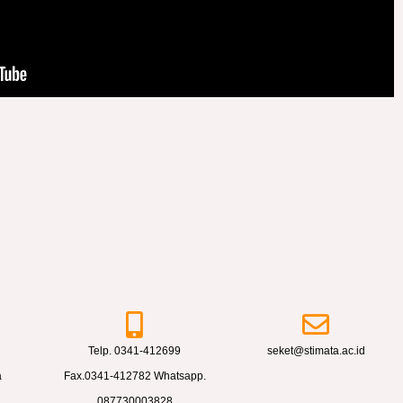
Telp. 0341-412699
seket@stimata.ac.id
a
Fax.0341-412782 Whatsapp.
087730003828