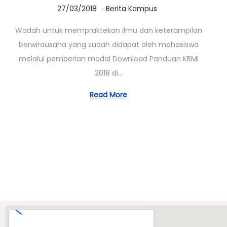
.
Posted on
Posted in
1
27/03/2018
Berita Kampus
4
Wadah untuk mempraktekan ilmu dan keterampilan
/
berwirausaha yang sudah didapat oleh mahasiswa
1
melalui pemberian modal Download Panduan KBMI
0
2018 di…
/
2
Read More
0
2
0