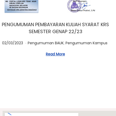
PENGUMUMAN PEMBAYARAN KULIAH SYARAT KRS
SEMESTER GENAP 22/23
.
Posted on
Posted in
0
02/03/2023
Pengumuman BAUK
,
Pengumuman Kampus
3
Read More
/
0
3
/
2
0
2
3