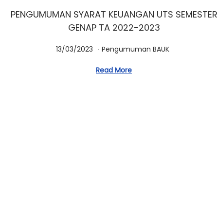
PENGUMUMAN SYARAT KEUANGAN UTS SEMESTER
GENAP TA 2022-2023
.
Posted on
Posted in
2
13/03/2023
Pengumuman BAUK
1
Read More
/
0
3
/
2
0
2
3