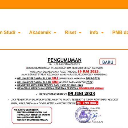
m Studi
Akademik
Riset
Info
PMB d