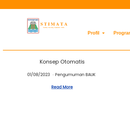
Profil
Progra
Konsep Otomatis
.
Posted on
Posted in
0
01/08/2023
Pengumuman BAUK
1
Read More
/
0
8
/
2