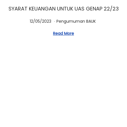
SYARAT KEUANGAN UNTUK UAS GENAP 22/23
.
Posted on
Posted in
1
12/05/2023
Pengumuman BAUK
5
Read More
/
0
5
/
2
0
2
3