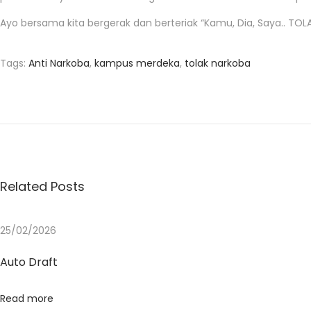
Ayo bersama kita bergerak dan berteriak “Kamu, Dia, Saya.. TO
Tags
:
Anti Narkoba
,
kampus merdeka
,
tolak narkoba
D
o
s
e
n
S
Related Posts
T
I
25/02/2026
M
A
Auto Draft
T
A
Read more