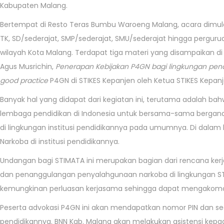
3
Kabupaten Malang.
/
Bertempat di Resto Teras Bumbu Waroeng Malang, acara dimulai p
2
TK, SD/sederajat, SMP/sederajat, SMU/sederajat hingga perguru
0
wilayah Kota Malang. Terdapat tiga materi yang disampaikan di
2
Agus Musrichin,
Penerapan Kebijakan P4GN bagi lingkungan pen
3
good practice
P4GN di STIKES Kepanjen oleh Ketua STIKES Kepan
Banyak hal yang didapat dari kegiatan ini, terutama adalah ba
lembaga pendidikan di Indonesia untuk bersama-sama bergan
di lingkungan institusi pendidikannya pada umumnya. Di dalam
Narkoba di institusi pendidikannya.
Undangan bagi STIMATA ini merupakan bagian dari rencana ker
dan penanggulangan penyalahgunaan narkoba di lingkungan ST
kemungkinan perluasan kerjasama sehingga dapat mengakomodas
Peserta advokasi P4GN ini akan mendapatkan nomor PIN dan se
pendidikannya. BNN Kab. Malang akan melakukan asistensi kep