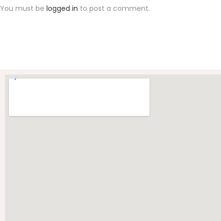
j
You must be
logged in
to post a comment.
a
d
i
A
n
d
r
o
i
d
D
e
v
e
l