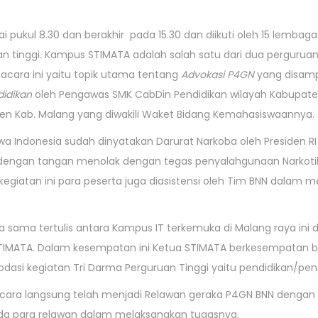
ukul 8.30 dan berakhir pada 15.30 dan diikuti oleh 15 lembaga 
an tinggi. Kampus STIMATA adalah salah satu dari dua perguruan
 acara ini yaitu topik utama tentang
Advokasi P4GN
yang disamp
didikan
oleh Pengawas SMK CabDin Pendidikan wilayah Kabupaten 
jen Kab. Malang yang diwakili Waket Bidang Kemahasiswaannya.
hwa Indonesia sudah dinyatakan Darurat Narkoba oleh Presiden R
dengan tangan menolak dengan tegas penyalahgunaan Narkotik
 kegiatan ini para peserta juga diasistensi oleh Tim BNN dala
ja sama tertulis antara Kampus IT terkemuka di Malang raya i
IMATA. Dalam kesempatan ini Ketua STIMATA berkesempatan ber
i kegiatan Tri Darma Perguruan Tinggi yaitu pendidikan/peng
cara langsung telah menjadi Relawan geraka P4GN BNN dengan t
ada para relawan dalam melaksanakan tugasnya.