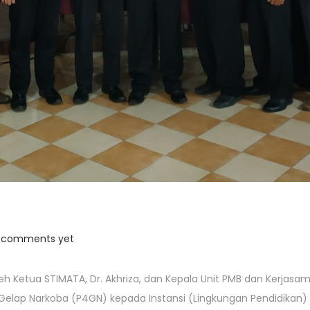
 comments yet
h Ketua STIMATA, Dr. Akhriza, dan Kepala Unit PMB dan Kerjasama 
ap Narkoba (P4GN) kepada Instansi (Lingkungan Pendidikan) y