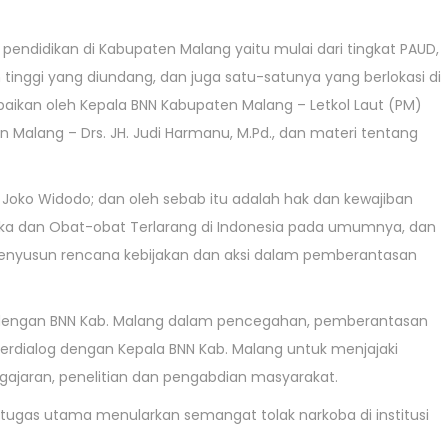
pendidikan di Kabupaten Malang yaitu mulai dari tingkat PAUD,
 tinggi yang diundang, dan juga satu-satunya yang berlokasi di
aikan oleh Kepala BNN Kabupaten Malang – Letkol Laut (PM)
Malang – Drs. JH. Judi Harmanu, M.Pd., dan materi tentang
I Joko Widodo; dan oleh sebab itu adalah hak dan kewajiban
a dan Obat-obat Terlarang di Indonesia pada umumnya, dan
m menyusun rencana kebijakan dan aksi dalam pemberantasan
ni dengan BNN Kab. Malang dalam pencegahan, pemberantasan
dialog dengan Kepala BNN Kab. Malang untuk menjajaki
ajaran, penelitian dan pengabdian masyarakat.
ugas utama menularkan semangat tolak narkoba di institusi