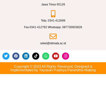
u
Jawa Timur 65126
l
i
Telp. 0341-412699
s
Fax.0341-412782 Whatsapp. 087730003828
a
n
seket@stimata.ac.id
A
r
t
i
Copyright © 2023 All Rights Reserved, Designed &
Implementated by Yayasan Pradnya Paramitha Malang
k
e
l
I
n
t