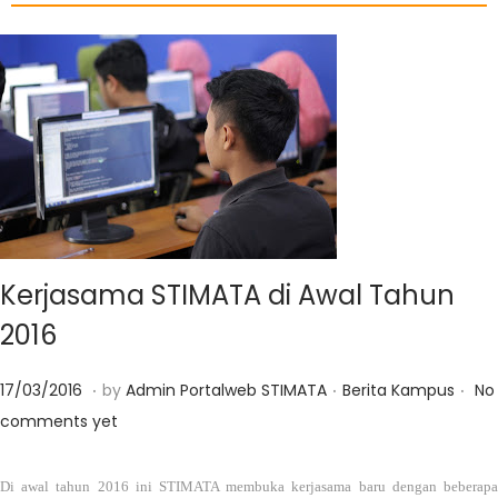
Kerjasama STIMATA di Awal Tahun
2016
.
.
.
Posted on
Posted in
0
17/03/2016
by
Admin Portalweb STIMATA
Berita Kampus
No
1
comments yet
/
0
Di awal tahun 2016 ini STIMATA membuka kerjasama baru dengan beberapa