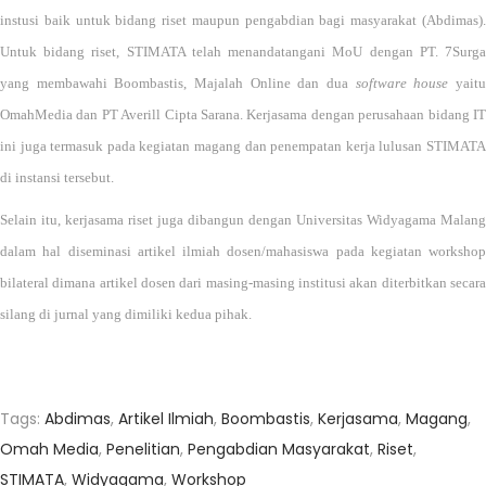
3
instusi baik untuk bidang riset maupun pengabdian bagi masyarakat (Abdimas).
/
Untuk bidang riset, STIMATA telah menandatangani MoU dengan PT. 7Surga
2
yang membawahi Boombastis, Majalah Online dan dua
software house
yait
0
OmahMedia dan PT Averill Cipta Sarana. Kerjasama dengan perusahaan bidang IT
2
ini juga termasuk pada kegiatan magang dan penempatan kerja lulusan STIMATA
3
di instansi tersebut.
Selain itu, kerjasama riset juga dibangun dengan Universitas Widyagama Malang
dalam hal diseminasi artikel ilmiah dosen/mahasiswa pada kegiatan workshop
bilateral dimana artikel dosen dari masing-masing institusi akan diterbitkan secara
silang di jurnal yang dimiliki kedua pihak.
Tags
:
Abdimas
,
Artikel Ilmiah
,
Boombastis
,
Kerjasama
,
Magang
,
Omah Media
,
Penelitian
,
Pengabdian Masyarakat
,
Riset
,
STIMATA
,
Widyagama
,
Workshop