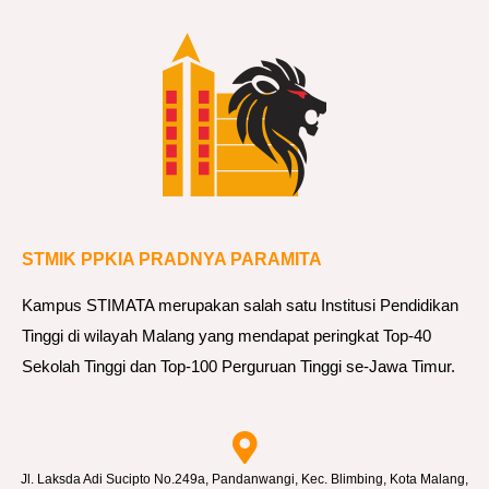
A
T
A
.
P
e
l
a
STMIK PPKIA PRADNYA PARAMITA
t
i
Kampus STIMATA merupakan salah satu Institusi Pendidikan
h
Tinggi di wilayah Malang yang mendapat peringkat Top-40
a
Sekolah Tinggi dan Top-100 Perguruan Tinggi se-Jawa Timur.
n
P
e
n
Jl. Laksda Adi Sucipto No.249a, Pandanwangi, Kec. Blimbing, Kota Malang,