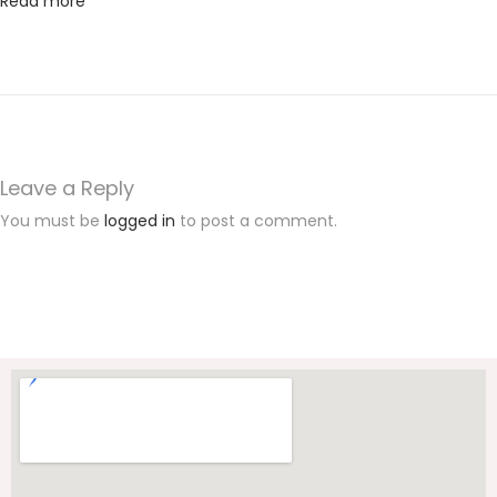
Read more
N
T
O
W
E
R
Leave a Reply
,
You must be
logged in
to post a comment.
J
u
l
u
k
a
n
B
a