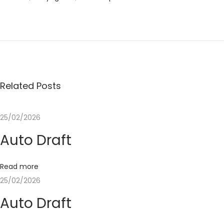
P
e
r
k
e
n
Related Posts
a
l
25/02/2026
a
Auto Draft
n
I
c
Read more
o
25/02/2026
n
Auto Draft
B
a