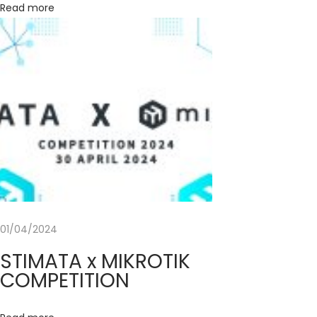
Read more
r
u
S
T
I
M
A
T
A
:
T
01/04/2024
h
e
STIMATA x MIKROTIK
L
COMPETITION
I
O