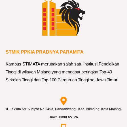
k
u
m
S
e
m
STMIK PPKIA PRADNYA PARAMITA
e
s
Kampus STIMATA merupakan salah satu Institusi Pendidikan
t
Tinggi di wilayah Malang yang mendapat peringkat Top-40
e
Sekolah Tinggi dan Top-100 Perguruan Tinggi se-Jawa Timur.
r
G
a
s
Jl. Laksda Adi Sucipto No.249a, Pandanwangi, Kec. Blimbing, Kota Malang,
a
Jawa Timur 65126
l