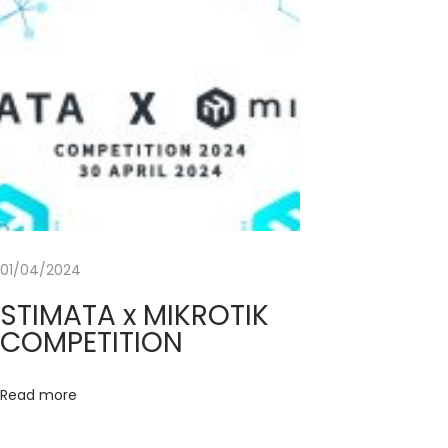
k
i
n
g
b
e
r
s
a
01/04/2024
m
a
STIMATA x MIKROTIK
C
COMPETITION
E
O
Read more
I
n