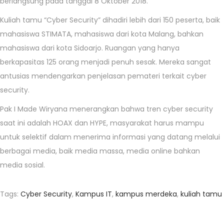
berlangsung pada tanggal 8 Oktober 2018.
Kuliah tamu “Cyber Security” dihadiri lebih dari 150 peserta, baik
mahasiswa STIMATA, mahasiswa dari kota Malang, bahkan
mahasiswa dari kota Sidoarjo. Ruangan yang hanya
berkapasitas 125 orang menjadi penuh sesak. Mereka sangat
antusias mendengarkan penjelasan pemateri terkait cyber
security.
Pak I Made Wiryana menerangkan bahwa tren cyber security
saat ini adalah HOAX dan HYPE, masyarakat harus mampu
untuk selektif dalam menerima informasi yang datang melalui
berbagai media, baik media massa, media online bahkan
media sosial.
Tags
:
Cyber Security
,
Kampus IT
,
kampus merdeka
,
kuliah tamu
W
o