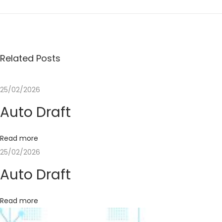
r
k
s
h
Related Posts
o
p
25/02/2026
D
Auto Draft
e
s
i
Read more
g
25/02/2026
n
Auto Draft
T
h
Read more
i
n