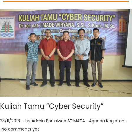
Kuliah Tamu “Cyber Security”
.
.
.
Posted on
Posted in
1
23/11/2018
by
Admin Portalweb STIMATA
Agenda Kegiatan
4
No comments yet