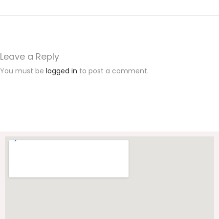
d
o
n
e
Leave a Reply
s
You must be
logged in
to post a comment.
i
a
U
X
J
a
d
w
a
l
U