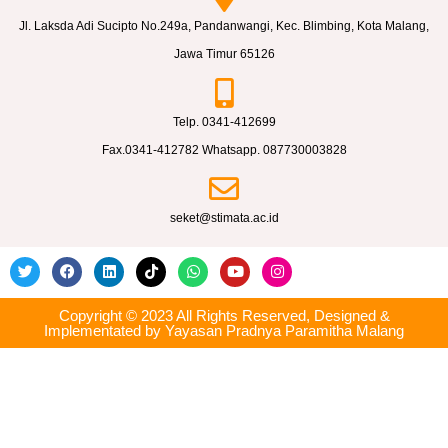
t
a
Jl. Laksda Adi Sucipto No.249a, Pandanwangi, Kec. Blimbing, Kota Malang,
n
Jawa Timur 65126
p
a
Telp. 0341-412699
N
Fax.0341-412782 Whatsapp. 087730003828
a
r
seket@stimata.ac.id
k
o
b
a
Copyright © 2023 All Rights Reserved, Designed &
Implementated by Yayasan Pradnya Paramitha Malang
”
S
T
I