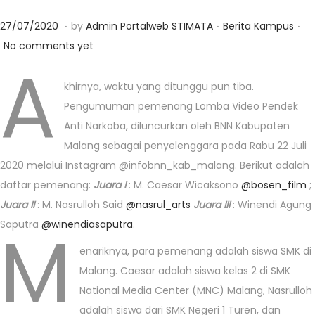
.
.
.
Posted on
Posted in
0
27/07/2020
by
Admin Portalweb STIMATA
Berita Kampus
1
No comments yet
A
/
0
khirnya, waktu yang ditunggu pun tiba.
3
Pengumuman pemenang Lomba Video Pendek
/
Anti Narkoba, diluncurkan oleh BNN Kabupaten
2
Malang sebagai penyelenggara pada Rabu 22 Juli
0
2020 melalui Instagram @infobnn_kab_malang. Berikut adalah
2
daftar pemenang:
Juara I
: M. Caesar Wicaksono
@bosen_film
;
3
Juara II
: M. Nasrulloh Said
@nasrul_arts
Juara III
: Winendi Agung
M
Saputra
@winendiasaputra
.
enariknya, para pemenang adalah siswa SMK di
Malang. Caesar adalah siswa kelas 2 di SMK
National Media Center (MNC) Malang, Nasrulloh
adalah siswa dari SMK Negeri 1 Turen, dan