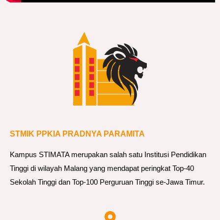
o
K
r
e
a
t
i
f
“
B
STMIK PPKIA PRADNYA PARAMITA
a
h
Kampus STIMATA merupakan salah satu Institusi Pendidikan
a
Tinggi di wilayah Malang yang mendapat peringkat Top-40
g
Sekolah Tinggi dan Top-100 Perguruan Tinggi se-Jawa Timur.
i
a