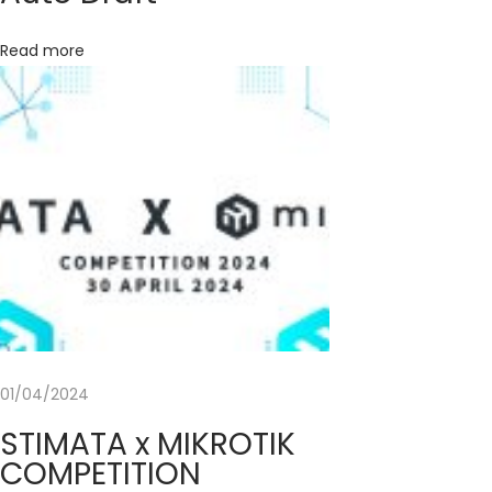
l
a
Read more
n
g
d
a
n
K
a
m
p
u
s
01/04/2024
S
T
STIMATA x MIKROTIK
I
COMPETITION