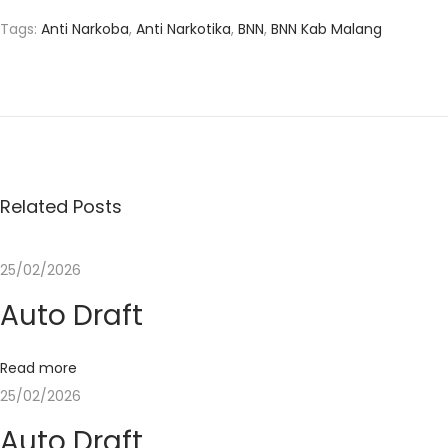
Tags
:
Anti Narkoba
,
Anti Narkotika
,
BNN
,
BNN Kab Malang
B
N
N
K
a
b
Related Posts
u
p
25/02/2026
a
Auto Draft
t
e
n
Read more
M
25/02/2026
a
Auto Draft