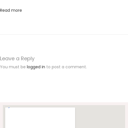
M
A
Read more
T
A
k
o
l
a
Leave a Reply
b
You must be
logged in
to post a comment.
o
r
a
s
i
g
a