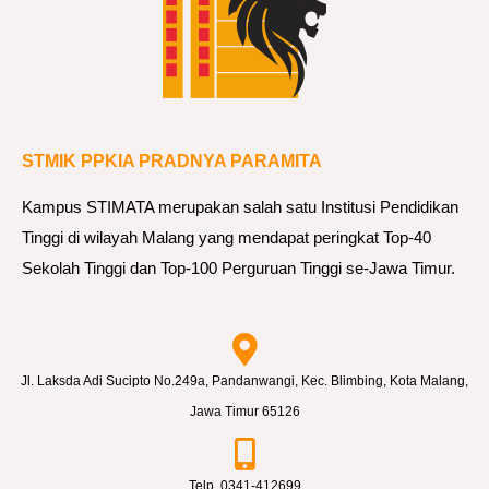
o
r
k
s
h
STMIK PPKIA PRADNYA PARAMITA
o
p
Kampus STIMATA merupakan salah satu Institusi Pendidikan
D
Tinggi di wilayah Malang yang mendapat peringkat Top-40
e
Sekolah Tinggi dan Top-100 Perguruan Tinggi se-Jawa Timur.
s
i
g
n
Jl. Laksda Adi Sucipto No.249a, Pandanwangi, Kec. Blimbing, Kota Malang,
T
Jawa Timur 65126
h
i
Telp. 0341-412699