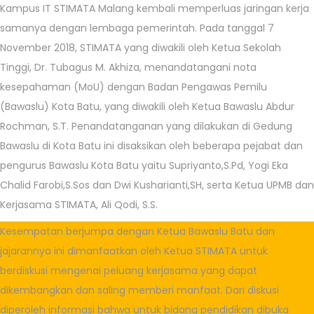
0
Kampus IT STIMATA Malang kembali memperluas jaringan kerja
3
samanya dengan lembaga pemerintah. Pada tanggal 7
/
November 2018, STIMATA yang diwakili oleh Ketua Sekolah
2
Tinggi, Dr. Tubagus M. Akhiza, menandatangani nota
0
kesepahaman (MoU) dengan Badan Pengawas Pemilu
2
(Bawaslu) Kota Batu, yang diwakili oleh Ketua Bawaslu Abdur
3
Rochman, S.T. Penandatanganan yang dilakukan di Gedung
Bawaslu di Kota Batu ini disaksikan oleh beberapa pejabat dan
pengurus Bawaslu Kota Batu yaitu Supriyanto,S.Pd, Yogi Eka
Chalid Farobi,S.Sos dan Dwi Kusharianti,SH, serta Ketua UPMB dan
Kerjasama STIMATA, Ali Qodi, S.S.
Kesempatan berjumpa dengan Ketua Bawaslu Batu dan
jajarannya ini dimanfaatkan oleh Ketua STIMATA untuk
berdiskusi mengenai peluang kerjasama yang dapat
dikembangkan dan saling memberi manfaat. Dari diskusi
diperoleh informasi bahwa untuk bidang pendidikan dibuka