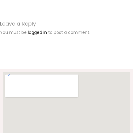
T
A
d
Leave a Reply
a
You must be
logged in
to post a comment.
n
B
N
N
K
a
b
u
p
a
t
e