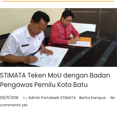
STIMATA Teken MoU dengan Badan
Pengawas Pemilu Kota Batu
.
.
.
Posted on
Posted in
0
09/11/2018
by
Admin Portalweb STIMATA
Berita Kampus
No
1
comments yet
/