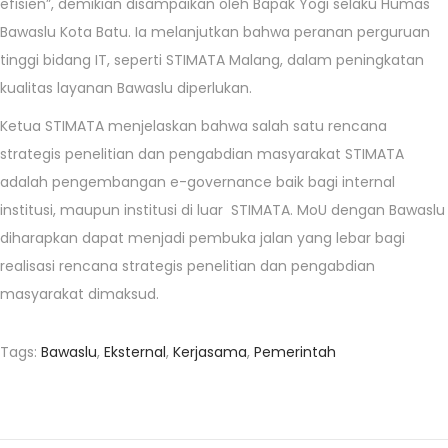
efisien”, demikian disampaikan oleh Bapak Yogi selaku Humas
Bawaslu Kota Batu. Ia melanjutkan bahwa peranan perguruan
tinggi bidang IT, seperti STIMATA Malang, dalam peningkatan
kualitas layanan Bawaslu diperlukan.
Ketua STIMATA menjelaskan bahwa salah satu rencana
strategis penelitian dan pengabdian masyarakat STIMATA
adalah pengembangan e-governance baik bagi internal
institusi, maupun institusi di luar STIMATA. MoU dengan Bawaslu
diharapkan dapat menjadi pembuka jalan yang lebar bagi
realisasi rencana strategis penelitian dan pengabdian
masyarakat dimaksud.
Tags
:
Bawaslu
,
Eksternal
,
Kerjasama
,
Pemerintah
P
e
d