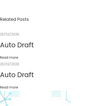
u
l
i
Related Posts
A
k
25/02/2026
s
Auto Draft
i
A
n
Read more
t
25/02/2026
i
Auto Draft
N
a
Read more
r
k
o