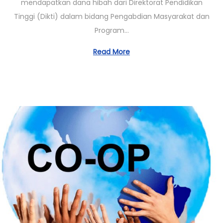
mendapatkan dana hibah dari Direktorat Pendidikan
0
Tinggi (Dikti) dalam bidang Pengabdian Masyarakat dan
3
Program…
/
2
Read More
0
2
3