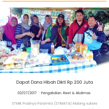
Dapat Dana Hibah Dikti Rp 200 Juta
.
Posted on
Posted in
0
03/07/2017
Pengabdian
,
Riset & Abdimas
1
STMIK Pradnya Paramita (STIMATA) Malang sukses
/