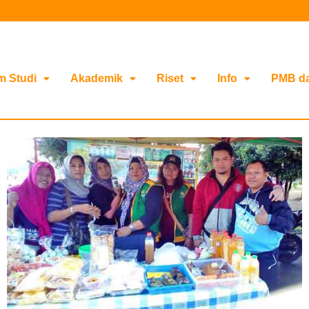
m Studi
Akademik
Riset
Info
PMB d