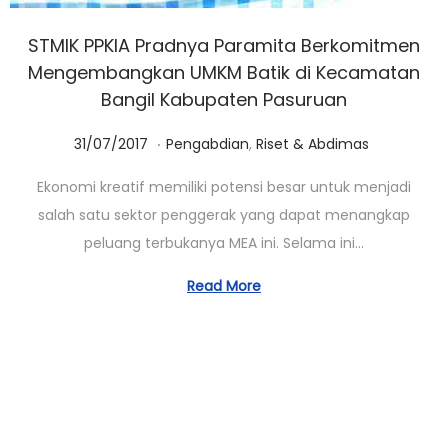
STMIK PPKIA Pradnya Paramita Berkomitmen
Mengembangkan UMKM Batik di Kecamatan
Bangil Kabupaten Pasuruan
.
Posted on
Posted in
0
31/07/2017
Pengabdian
,
Riset & Abdimas
1
Ekonomi kreatif memiliki potensi besar untuk menjadi
/
salah satu sektor penggerak yang dapat menangkap
0
peluang terbukanya MEA ini. Selama ini…
3
/
Read More
2
0
2
3