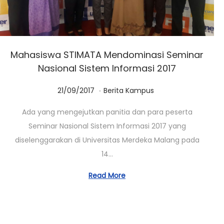
Mahasiswa STIMATA Mendominasi Seminar
Nasional Sistem Informasi 2017
.
Posted on
Posted in
0
21/09/2017
Berita Kampus
1
Ada yang mengejutkan panitia dan para peserta
/
Seminar Nasional Sistem Informasi 2017 yang
0
diselenggarakan di Universitas Merdeka Malang pada
3
14…
/
2
Read More
0
2
3