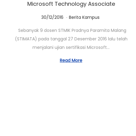
Microsoft Technology Associate
.
Posted on
Posted in
0
30/12/2016
Berita Kampus
1
Sebanyak 9 dosen STMIK Pradnya Paramita Malang
/
(STIMATA) pada tanggal 27 Desember 2016 lalu telah
0
menjalani ujian sertifikasi Microsoft…
3
/
Read More
2
0
2
3