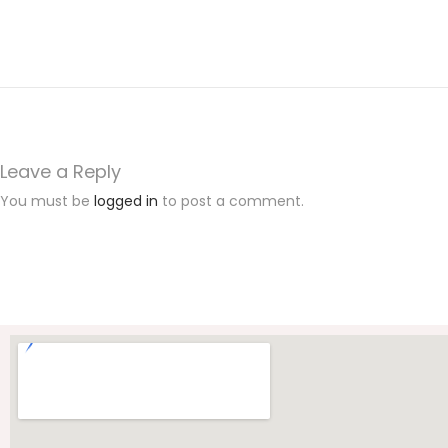
T
e
r
a
k
r
Leave a Reply
e
You must be
logged in
to post a comment.
d
i
t
a
s
i
B
!
S