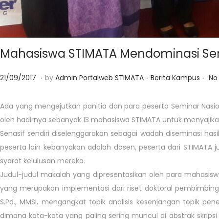
Mahasiswa STIMATA Mendominasi Semi
.
.
.
Posted on
Posted in
0
21/09/2017
by
Admin Portalweb STIMATA
Berita Kampus
No
1
/
Ada yang mengejutkan panitia dan para peserta Seminar Nasiona
0
oleh hadirnya sebanyak 13 mahasiswa STIMATA untuk menyajika
3
Senasif sendiri diselenggarakan sebagai wadah diseminasi has
/
peserta lain kebanyakan adalah dosen, peserta dari STIMATA j
2
syarat kelulusan mereka.
0
Judul-judul makalah yang dipresentasikan oleh para mahasiswa 
2
yang merupakan implementasi dari riset doktoral pembimbing skri
3
S.Pd., MMSI, mengangkat topik analisis kesenjangan topik pene
dimana kata-kata yang paling sering muncul di abstrak skripsi d