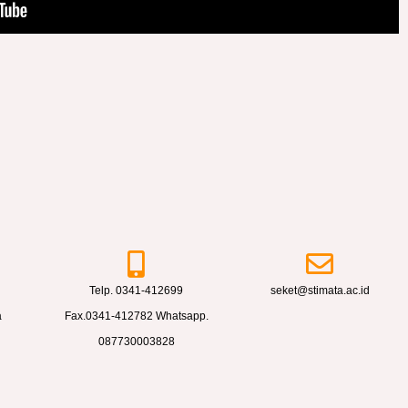
Telp. 0341-412699
seket@stimata.ac.id
a
Fax.0341-412782 Whatsapp.
087730003828