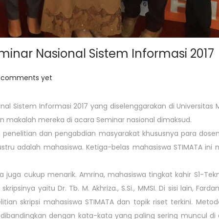
nar Nasional Sistem Informasi 2017
 comments yet
l Sistem Informasi 2017 yang diselenggarakan di Universitas M
n makalah mereka di acara Seminar nasional dimaksud.
il penelitian dan pengabdian masyarakat khususnya para dosen
ustru adalah mahasiswa. Ketiga-belas mahasiswa STIMATA ini m
juga cukup menarik. Amrina, mahasiswa tingkat kahir S1-Teknik
psinya yaitu Dr. Tb. M. Akhriza., S.Si., MMSI. Di sisi lain, Fa
litian skripsi mahasiswa STIMATA dan topik riset terkini. Met
ibandingkan dengan kata-kata yang paling sering muncul di abstr