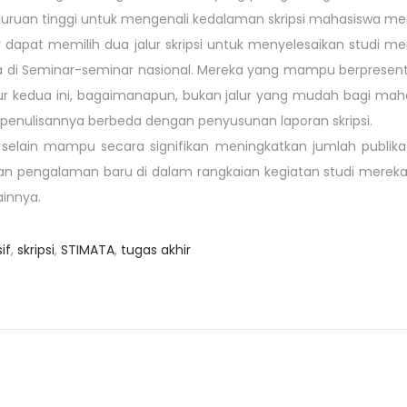
uruan tinggi untuk mengenali kedalaman skripsi mahasiswa merek
 dapat memilih dua jalur skripsi untuk menyelesaikan studi me
reka di Seminar-seminar nasional. Mereka yang mampu berpresenta
r kedua ini, bagaimanapun, bukan jalur yang mudah bagi mahas
penulisannya berbeda dengan penyusunan laporan skripsi.
selain mampu secara signifikan meningkatkan jumlah publikasi
n pengalaman baru di dalam rangkaian kegiatan studi merek
ainnya.
if
,
skripsi
,
STIMATA
,
tugas akhir