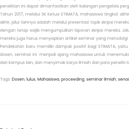
penelitian ini dapat dimanfaatkan oleh kalangan pengelola perg
Tahun 2017, melalui SK Ketua STIMATA, mahasiswa tingkat akhir
akhir, jalur lainnya adalah melalui presentasi topik skripsi me
dengan tetap wajib mengumpulkan laporan skripsi mereka. Jalu
mereka juga harus menyiapkan artikel seminar yang metodolgi 
Pendekatan baru memiliki dampak positif bagi STIMATA, yaitu 
dosen, seminar ini menjadi ajang mahasiswa untuk menemuka
dari kampus lain, dan menyimak karya ilmiah dari para peneliti l
Tags
:
Dosen
,
lulus
,
Mahasiswa
,
proceeding
,
seminar ilmiah
,
senas
P
e
r
g
u
r