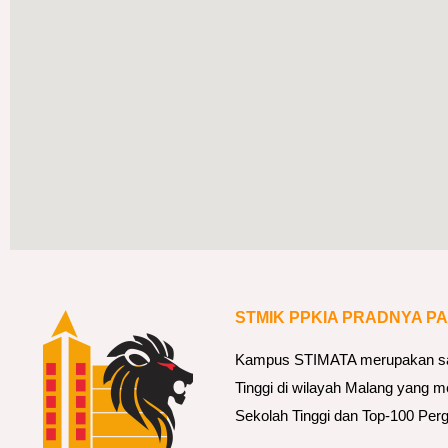
T
I
M
A
T
A
G
e
l
a
r
STMIK PPKIA PRADNYA P
S
e
Kampus STIMATA merupakan sala
m
Tinggi di wilayah Malang yang m
i
Sekolah Tinggi dan Top-100 Perg
n