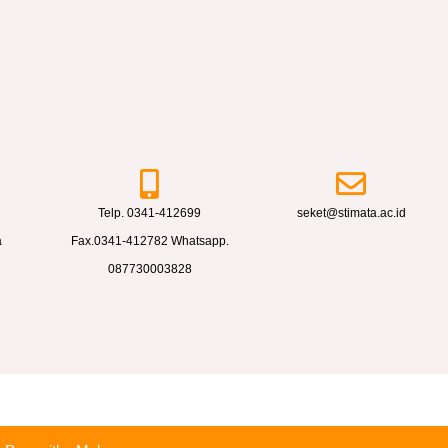
Telp. 0341-412699
seket@stimata.ac.id
a
Fax.0341-412782 Whatsapp.
087730003828