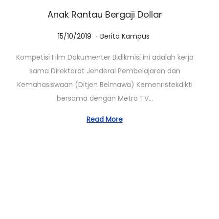
Anak Rantau Bergaji Dollar
.
Posted on
Posted in
0
15/10/2019
Berita Kampus
1
Kompetisi Film Dokumenter Bidikmisi ini adalah kerja
/
sama Direktorat Jenderal Pembelajaran dan
0
Kemahasiswaan (Ditjen Belmawa) Kemenristekdikti
3
bersama dengan Metro TV…
/
2
Read More
0
2
3