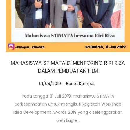
MAHASISWA STIMATA DI MENTORING RIRI RIZA
DALAM PEMBUATAN FILM
.
Posted on
Posted in
0
01/08/2019
Berita Kampus
1
Pada tanggal 31 Juli 2019, mahasiswa STIMATA
/
berkesempatan untuk mengikuti kegiatan Workshop
0
Idea Development Awards 2019 yang diselenggarakan
3
oleh Eagle…
/