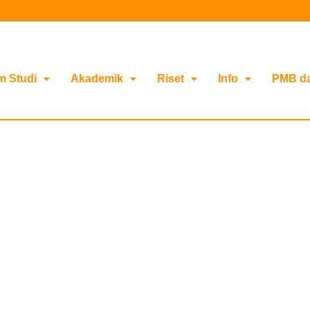
m Studi
Akademik
Riset
Info
PMB d