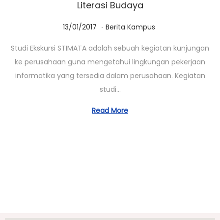
Literasi Budaya
.
Posted on
Posted in
0
13/01/2017
Berita Kampus
1
Studi Ekskursi STIMATA adalah sebuah kegiatan kunjungan
/
ke perusahaan guna mengetahui lingkungan pekerjaan
0
informatika yang tersedia dalam perusahaan. Kegiatan
3
studi…
/
2
Read More
0
2
3