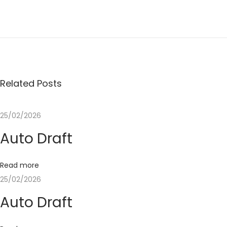
1
0
D
o
s
e
Related Posts
n
S
25/02/2026
T
Auto Draft
I
M
A
Read more
T
25/02/2026
A
Auto Draft
S
i