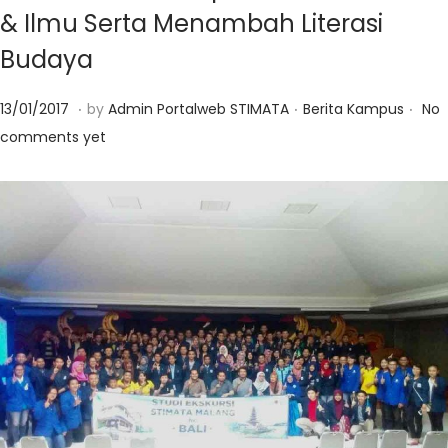
& Ilmu Serta Menambah Literasi
Budaya
.
.
.
Posted on
Posted in
0
13/01/2017
by
Admin Portalweb STIMATA
Berita Kampus
No
1
comments yet
/
0
3
/
2
0
2
3