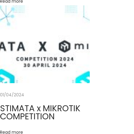
Read more
a
p
M
e
n
j
a
d
i
T
r
01/04/2024
a
i
STIMATA x MIKROTIK
n
COMPETITION
e
r
Read more