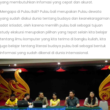
yang membutuhkan Infomasi yang cepat dan akurat.
Mengapa di Pulau Bali? Pulau bali merupakan Pulau dewata
yang sudah diakui dunia tentang budaya dan keanekaragaman
adat istiadat, oleh karena memilih pulau bali sebagai tujuan
study ekskursi merupakan pilihan yang tepat selain kita belajar
tentang ilmu komputer yang kita terima di bangku kuliah, kita
juga belajar tentang literasi budaya pulau bali sebagai bentuk
informasi yang sudah dikenal di dunia internasional.