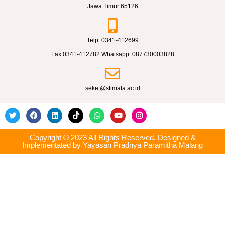
N
Jawa Timur 65126
H
O
Telp. 0341-412699
U
Fax.0341-412782 Whatsapp. 087730003828
S
E
seket@stimata.ac.id
S
T
I
M
Copyright © 2023 All Rights Reserved, Designed &
Implementated by Yayasan Pradnya Paramitha Malang
A
T
A