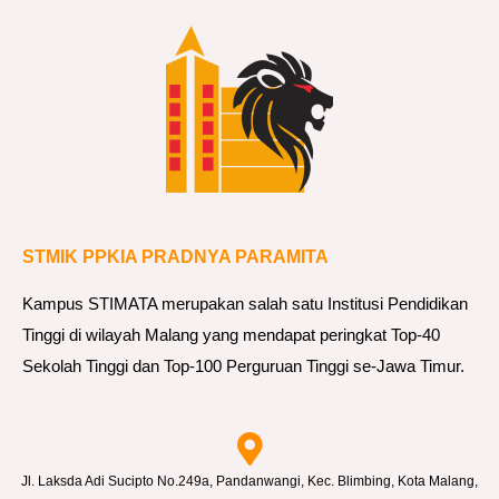
A
L
I
S
A
S
I
M
STMIK PPKIA PRADNYA PARAMITA
T
A
Kampus STIMATA merupakan salah satu Institusi Pendidikan
D
Tinggi di wilayah Malang yang mendapat peringkat Top-40
A
Sekolah Tinggi dan Top-100 Perguruan Tinggi se-Jawa Timur.
N
O
P
E
Jl. Laksda Adi Sucipto No.249a, Pandanwangi, Kec. Blimbing, Kota Malang,