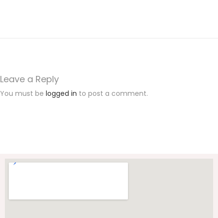
M
i
c
r
o
s
Leave a Reply
o
You must be
logged in
to post a comment.
f
t
T
e
c
h
n
o
l