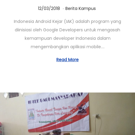
.
Posted on
Posted in
0
12/03/2018
Berita Kampus
1
Indonesia Android Kejar (IAK) adalah program yang
/
diinisiasi oleh Google Developers untuk mengasah
0
kemampuan developer Indonesia dalam
3
mengembangkan aplikasi mobile….
/
2
Read More
0
2
3