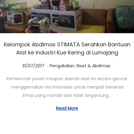
Kelompok Abdimas STIMATA Serahkan Bantuan
Alat ke Industri Kue Kering di Lumajang
.
Posted on
Posted in
0
31/07/2017
Pengabdian
,
Riset & Abdimas
1
Pemerintah pusat maupun daerah saat ini secara gencar
/
menggemakan Visi Indonesia untuk menjadi Generasi
0
Emas yang mandiri dan tidak tergantung…
3
/
Read More
2
0
2