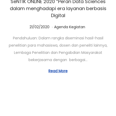
SeNTIK ONLINE 2020 “Peran Data Sciences
dalam menghadapi era layanan berbasis
Digital
.
Posted on
Posted in
0
21/02/2020
Agenda Kegiatan
1
Pendahuluan: Dalam rangka diseminasi hasil-hasil
/
penelitian para mahasiswa, dosen dan peneliti lainnya,
0
Lembaga Penelitian dan Pengabdian Masyarakat
3
bekerjasama dengan berbagai…
/
2
Read More
0
2
3