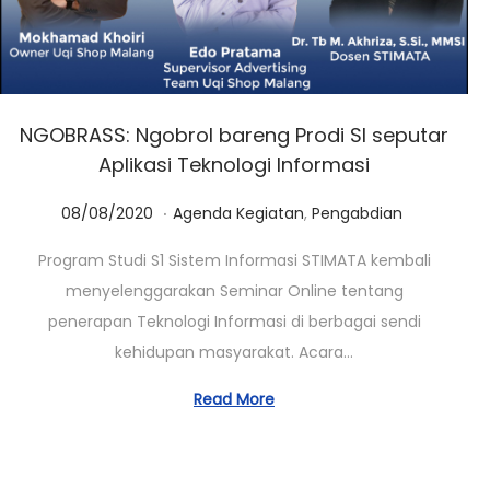
NGOBRASS: Ngobrol bareng Prodi SI seputar
Aplikasi Teknologi Informasi
.
Posted on
Posted in
0
08/08/2020
Agenda Kegiatan
,
Pengabdian
1
Program Studi S1 Sistem Informasi STIMATA kembali
/
menyelenggarakan Seminar Online tentang
0
penerapan Teknologi Informasi di berbagai sendi
3
kehidupan masyarakat. Acara…
/
2
Read More
0
2
3