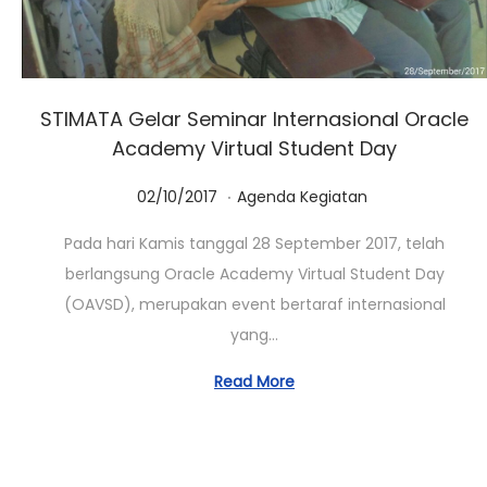
STIMATA Gelar Seminar Internasional Oracle
Academy Virtual Student Day
.
Posted on
Posted in
0
02/10/2017
Agenda Kegiatan
1
Pada hari Kamis tanggal 28 September 2017, telah
/
berlangsung Oracle Academy Virtual Student Day
0
(OAVSD), merupakan event bertaraf internasional
3
yang…
/
2
Read More
0
2
3