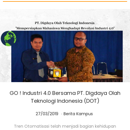
GO ! Industri 4.0 Bersama PT. Digdaya Olah
Teknologi Indonesia (DOT)
.
Posted on
Posted in
0
27/03/2019
Berita Kampus
1
Tren Otomatisasi telah menjadi bagian kehidupan
/