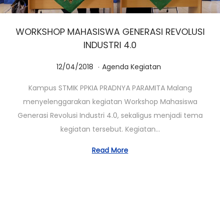
WORKSHOP MAHASISWA GENERASI REVOLUSI
INDUSTRI 4.0
.
Posted on
Posted in
1
12/04/2018
Agenda Kegiatan
4
Kampus STMIK PPKIA PRADNYA PARAMITA Malang
/
menyelenggarakan kegiatan Workshop Mahasiswa
1
Generasi Revolusi Industri 4.0, sekaligus menjadi tema
0
kegiatan tersebut. Kegiatan…
/
2
Read More
0
2
0