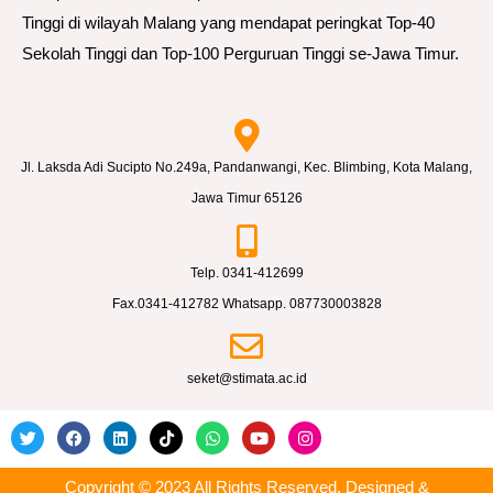
h
Tinggi di wilayah Malang yang mendapat peringkat Top-40
m
Sekolah Tinggi dan Top-100 Perguruan Tinggi se-Jawa Timur.
a
d
d
a
Jl. Laksda Adi Sucipto No.249a, Pandanwangi, Kec. Blimbing, Kota Malang,
n
Jawa Timur 65126
F
a
Telp. 0341-412699
t
Fax.0341-412782 Whatsapp. 087730003828
h
u
seket@stimata.ac.id
r
d
a
l
Copyright © 2023 All Rights Reserved, Designed &