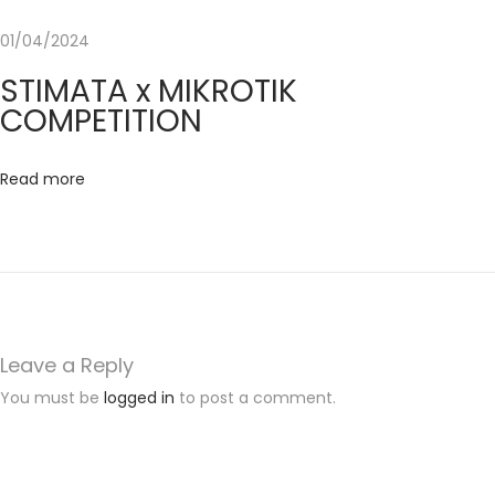
a
01/04/2024
D
a
STIMATA x MIKROTIK
p
COMPETITION
a
t
Read more
H
i
b
a
h
P
Leave a Reply
e
You must be
logged in
to post a comment.
n
g
u