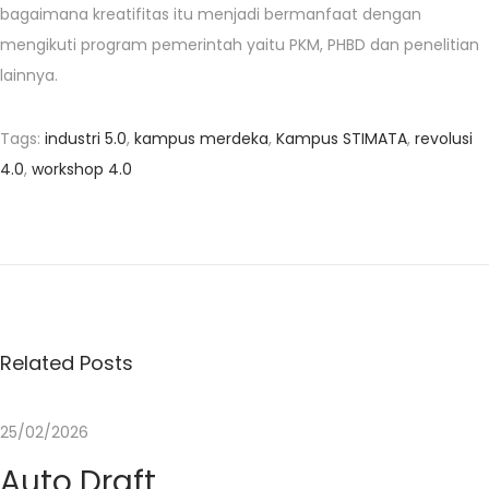
bagaimana kreatifitas itu menjadi bermanfaat dengan
mengikuti program pemerintah yaitu PKM, PHBD dan penelitian
lainnya.
Tags
:
industri 5.0
,
kampus merdeka
,
Kampus STIMATA
,
revolusi
4.0
,
workshop 4.0
S
e
l
a
m
a
Related Posts
t
u
25/02/2026
n
Auto Draft
t