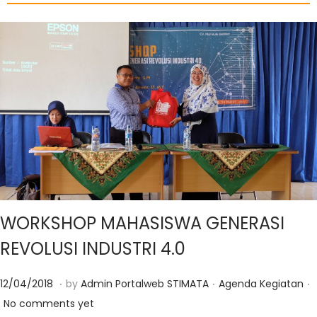
WORKSHOP MAHASISWA GENERASI
REVOLUSI INDUSTRI 4.0
.
.
.
Posted on
Posted in
1
12/04/2018
by
Admin Portalweb STIMATA
Agenda Kegiatan
4
No comments yet