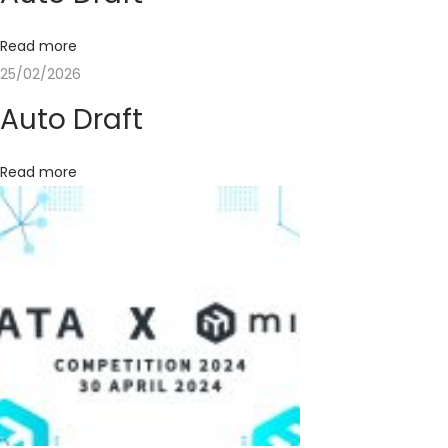
u
k
Read more
S
25/02/2026
e
Auto Draft
n
t
Read more
r
a
K
I
S
t
i
m
a
t