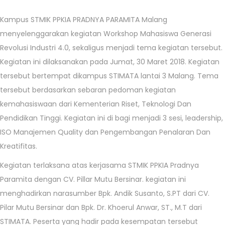
/
1
Kampus STMIK PPKIA PRADNYA PARAMITA Malang
0
menyelenggarakan kegiatan Workshop Mahasiswa Generasi
/
Revolusi Industri 4.0, sekaligus menjadi tema kegiatan tersebut.
2
Kegiatan ini dilaksanakan pada Jumat, 30 Maret 2018. Kegiatan
0
tersebut bertempat dikampus STIMATA lantai 3 Malang. Tema
2
tersebut berdasarkan sebaran pedoman kegiatan
0
kemahasiswaan dari Kementerian Riset, Teknologi Dan
Pendidikan Tinggi. Kegiatan ini di bagi menjadi 3 sesi, leadership,
ISO Manajemen Quality dan Pengembangan Penalaran Dan
Kreatifitas.
Kegiatan terlaksana atas kerjasama STMIK PPKIA Pradnya
Paramita dengan CV. Pillar Mutu Bersinar. kegiatan ini
menghadirkan narasumber Bpk. Andik Susanto, S.PT dari CV.
Pilar Mutu Bersinar dan Bpk. Dr. Khoerul Anwar, ST., M.T dari
STIMATA. Peserta yang hadir pada kesempatan tersebut