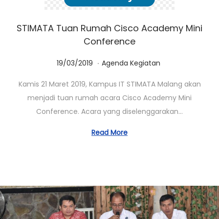
STIMATA Tuan Rumah Cisco Academy Mini
Conference
.
Posted on
Posted in
0
19/03/2019
Agenda Kegiatan
1
Kamis 21 Maret 2019, Kampus IT STIMATA Malang akan
/
menjadi tuan rumah acara Cisco Academy Mini
0
Conference. Acara yang diselenggarakan…
3
/
Read More
2
0
2
3