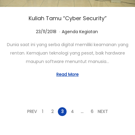
Kuliah Tamu “Cyber Security”
.
Posted on
Posted in
1
23/11/2018
Agenda Kegiatan
4
Dunia saat ini yang serba digital memiliki keamanan yang
/
rentan. Kemajuan teknologi yang pesat, baik hardware
1
maupun software menuntut manusia…
0
/
Read More
2
0
2
0
PREV
1
2
3
4
…
6
NEXT