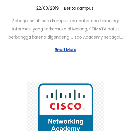
.
Posted on
Posted in
1
22/03/2019
Berita Kampus
4
Sebagai salah satu kampus komputer dan teknologi
/
informasi yang terkemuka di Malang, STIMATA patut
1
berbangga karena digandeng Cisco Academy sebagai…
0
/
Read More
2
0
2
0