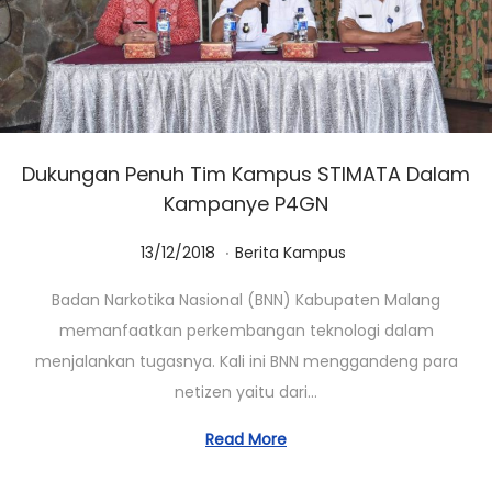
Dukungan Penuh Tim Kampus STIMATA Dalam
Kampanye P4GN
.
Posted on
Posted in
1
13/12/2018
Berita Kampus
4
Badan Narkotika Nasional (BNN) Kabupaten Malang
/
memanfaatkan perkembangan teknologi dalam
1
menjalankan tugasnya. Kali ini BNN menggandeng para
0
netizen yaitu dari…
/
2
Read More
0