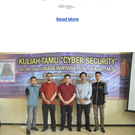
1
Minggu…
0
/
Read More
2
0
2
0