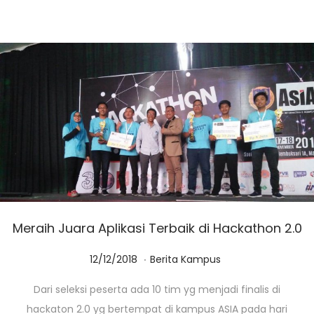
2
0
Meraih Juara Aplikasi Terbaik di Hackathon 2.0
.
Posted on
Posted in
1
12/12/2018
Berita Kampus
4
Dari seleksi peserta ada 10 tim yg menjadi finalis di
/
hackaton 2.0 yg bertempat di kampus ASIA pada hari